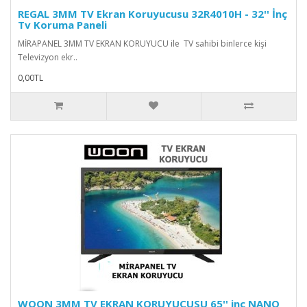
REGAL 3MM TV Ekran Koruyucusu 32R4010H - 32'' İnç
Tv Koruma Paneli
MİRAPANEL 3MM TV EKRAN KORUYUCU ile TV sahibi binlerce kişi
Televizyon ekr..
0,00TL
WOON 3MM TV EKRAN KORUYUCUSU 65'' inç NANO