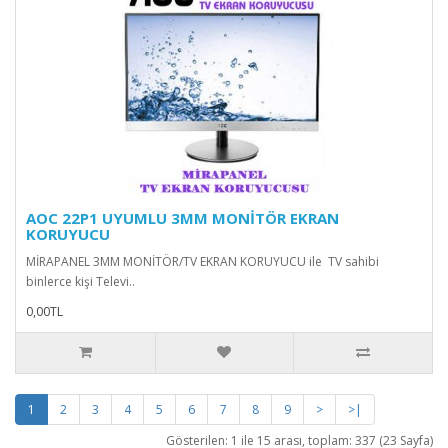
AOC 22P1 UYUMLU 3MM MONİTÖR EKRAN
KORUYUCU
MİRAPANEL 3MM MONİTÖR/TV EKRAN KORUYUCU ile TV sahibi
binlerce kişi Televi..
0,00TL
1
2
3
4
5
6
7
8
9
>
>|
Gösterilen: 1 ile 15 arası, toplam: 337 (23 Sayfa)