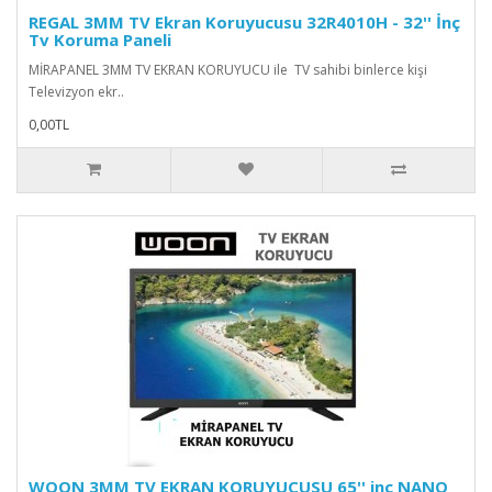
REGAL 3MM TV Ekran Koruyucusu 32R4010H - 32'' İnç
Tv Koruma Paneli
MİRAPANEL 3MM TV EKRAN KORUYUCU ile TV sahibi binlerce kişi
Televizyon ekr..
0,00TL
WOON 3MM TV EKRAN KORUYUCUSU 65'' inç NANO