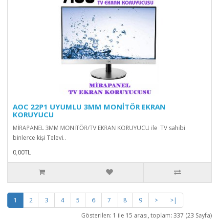
AOC 22P1 UYUMLU 3MM MONİTÖR EKRAN
KORUYUCU
MİRAPANEL 3MM MONİTÖR/TV EKRAN KORUYUCU ile TV sahibi
binlerce kişi Televi..
0,00TL
1
2
3
4
5
6
7
8
9
>
>|
Gösterilen: 1 ile 15 arası, toplam: 337 (23 Sayfa)