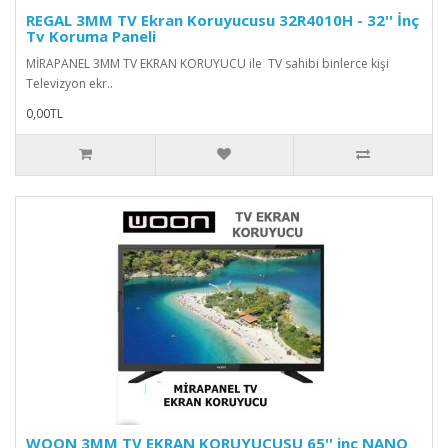
REGAL 3MM TV Ekran Koruyucusu 32R4010H - 32'' İnç
Tv Koruma Paneli
MİRAPANEL 3MM TV EKRAN KORUYUCU ile TV sahibi binlerce kişi
Televizyon ekr..
0,00TL
WOON 3MM TV EKRAN KORUYUCUSU 65'' inç NANO