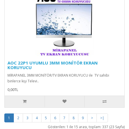
AOC 22P1 UYUMLU 3MM MONİTÖR EKRAN
KORUYUCU
MİRAPANEL 3MM MONİTÖR/TV EKRAN KORUYUCU ile TV sahibi
binlerce kişi Televi..
0,00TL
1
2
3
4
5
6
7
8
9
>
>|
Gösterilen: 1 ile 15 arası, toplam: 337 (23 Sayfa)