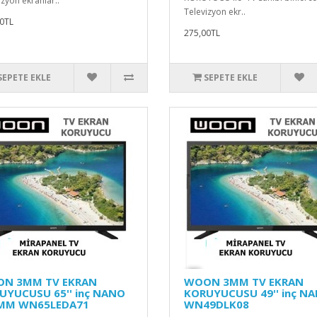
izyon ekranlar..
Televizyon ekr..
0TL
275,00TL
SEPETE EKLE
SEPETE EKLE
N 3MM TV EKRAN
WOON 3MM TV EKRAN
UYUCUSU 65'' inç NANO
KORUYUCUSU 49'' inç N
 MM WN65LEDA71
WN49DLK08