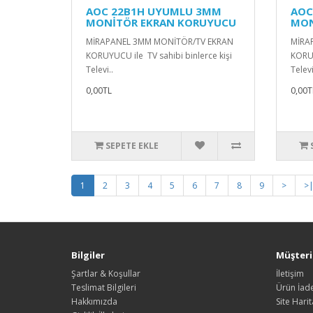
AOC 22B1H UYUMLU 3MM
AOC
MONİTÖR EKRAN KORUYUCU
MON
MİRAPANEL 3MM MONİTÖR/TV EKRAN
MİRA
KORUYUCU ile TV sahibi binlerce kişi
KORUY
Televi..
Televi
0,00TL
0,00T
SEPETE EKLE
1
2
3
4
5
6
7
8
9
>
>
Bilgiler
Müşteri 
Şartlar & Koşullar
İletişim
Teslimat Bilgileri
Ürün İade
Hakkımızda
Site Harit