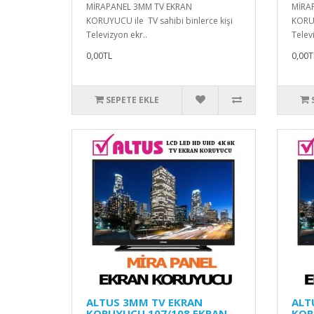
MİRAPANEL 3MM TV EKRAN
MİRA
KORUYUCU ile TV sahibi binlerce kişi
KORUY
Televizyon ekr..
Telev
0,00TL
0,00T
SEPETE EKLE
ALTUS 3MM TV EKRAN
ALT
KORUYUCU 107/108 EKRAN
KOR