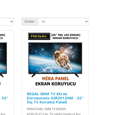
Göster:
REGAL 3MM TV Ekran
32''
Koruyucusu 32R2012HM - 32''
İnç Tv Koruma Paneli
MİRAPANEL 3MM TV EKRAN
kişi
KORUYUCU ile TV sahibi binlerce kişi