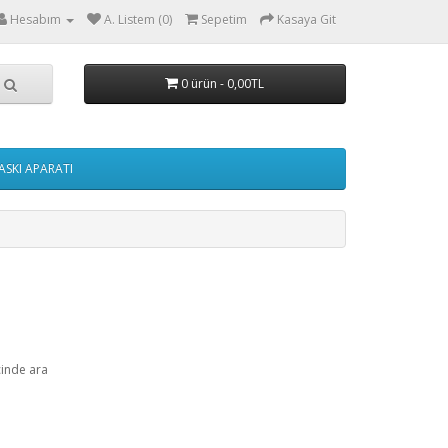
Hesabım
A. Listem (0)
Sepetim
Kasaya Git
0 ürün - 0,00TL
ASKI APARATI
çinde ara