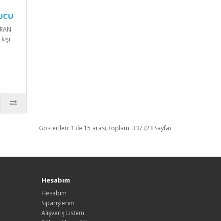
UCU
KRAN
kişi
Gösterilen: 1 ile 15 arası, toplam: 337 (23 Sayfa)
Hesabım
Hesabım
Siparişlerim
Alışveriş Listem