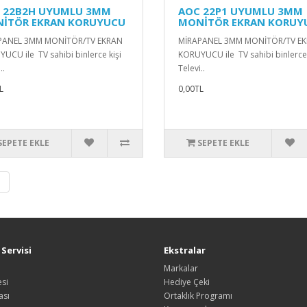
 22B2H UYUMLU 3MM
AOC 22P1 UYUMLU 3MM
İTÖR EKRAN KORUYUCU
MONİTÖR EKRAN KORUY
PANEL 3MM MONİTÖR/TV EKRAN
MİRAPANEL 3MM MONİTÖR/TV E
UCU ile TV sahibi binlerce kişi
KORUYUCU ile TV sahibi binlerce 
..
Televi..
L
0,00TL
SEPETE EKLE
SEPETE EKLE
|
Servisi
Ekstralar
Markalar
si
Hediye Çeki
ası
Ortaklık Programı