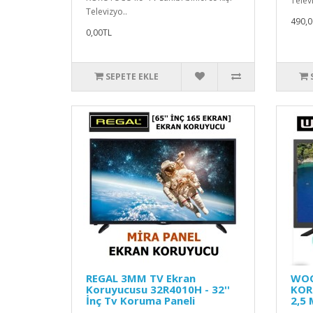
Telev
Televizyo..
490,0
0,00TL
SEPETE EKLE
REGAL 3MM TV Ekran
WOO
Koruyucusu 32R4010H - 32''
KOR
İnç Tv Koruma Paneli
2,5