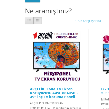
Ne aramıştınız?
Ürün Karşılaştır (0)
ARÇELİK 3 MM TV Ekran
LG 
Koruyucusu A49L 88405B -
50"
49'' İnç Tv koruma Paneli
MİRA
ARÇELİK 3 MM TV EKRAN
KORUY
KORUYUCU ile TV sahibi binlerce kişi