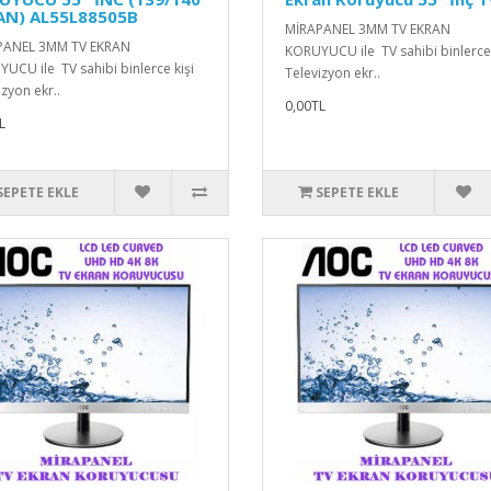
AN) AL55L88505B
MİRAPANEL 3MM TV EKRAN
PANEL 3MM TV EKRAN
KORUYUCU ile TV sahibi binlerce 
UCU ile TV sahibi binlerce kişi
Televizyon ekr..
izyon ekr..
0,00TL
L
SEPETE EKLE
SEPETE EKLE