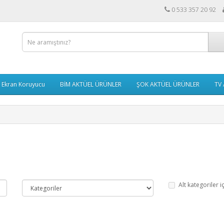
0 533 357 20 92
Ekran Koruyucu
BİM AKTÜEL ÜRÜNLER
ŞOK AKTÜEL ÜRÜNLER
TV 
Alt kategoriler i