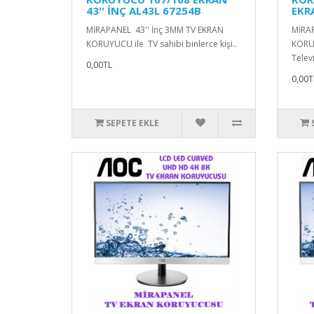
43'' İNÇ AL43L 67254B
EKR
MİRAPANEL 43'' İnç 3MM TV EKRAN
MİRA
KORUYUCU ile TV sahibi binlerce kişi..
KORUY
Telev
0,00TL
0,00T
SEPETE EKLE