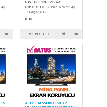
MİRAPANEL 3MM TV EKRAN
kişi
KORUYUCU ile TV sahibi binlerce kişi
Televizyon ekr..
0,00TL
SEPETE EKLE
 TV
ALTUS AL55L88405B TV
v
EKRAN KORUYUCU KORUMA