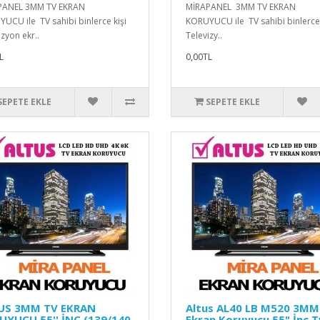
PANEL 3MM TV EKRAN
MİRAPANEL 3MM TV EKRAN
UCU ile TV sahibi binlerce kişi
KORUYUCU ile TV sahibi binlerce 
izyon ekr..
Televizy..
L
0,00TL
SEPETE EKLE
SEPETE EKLE
US 3MM TV EKRAN
Altus AL40 LB M520 3MM
UYUCU 55'' İNC (139/140
Ekran Koruyucu 55" İnç T