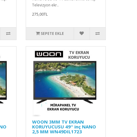
Televizyon ekr..
275,00TL
SEPETE EKLE
WOON 3MM TV EKRAN
ANO
KORUYUCUSU 49'' inç NANO
2,5 MM WN49DIL1723