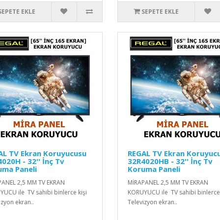
SEPETE EKLE
SEPETE EKLE
AL TV Ekran Koruyucusu
REGAL TV Ekran Koruyuc
020H - 32'' İnç Tv
32R4020HB - 32'' İnç Tv
uma Paneli
Koruma Paneli
PANEL 2,5 MM TV EKRAN
MİRAPANEL 2,5 MM TV EKRAN
UCU ile TV sahibi binlerce kişi
KORUYUCU ile TV sahibi binlerce 
izyon ekran..
Televizyon ekran..