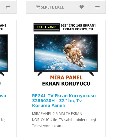
SEPETE EKLE
usu
REGAL TV Ekran Koruyucusu
32R6020H - 32'' İnç Tv
Koruma Paneli
MİRAPANEL 2,5 MM TV EKRAN
kişi
KORUYUCU ile TV sahibi binlerce kişi
Televizyon ekran..