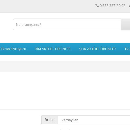
0 533 357 20 92
Ekran Koruyucu
BİM AKTÜEL ÜRÜNLER
ŞOK AKTÜEL ÜRÜNLER
TV 
Sırala: