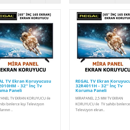
AL TV Ekran Koruyucusu
REGAL TV Ekran Koruyuc
010HM - 32'' İnç Tv
32R4011H - 32'' İnç Tv
uma Paneli
Koruma Paneli
PANEL TV EKRAN KORUYUCU ile
MİRAPANEL 2,5 MM TV EKRAN
ibi binlerce kişi Televizyon
KORUYUCU ile TV sahibi binlerce 
arının ..
Televizyon ekran..