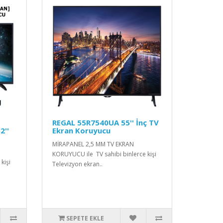
REGAL 55R7540UA 55'' İnç TV
2''
Ekran Koruyucu
MİRAPANEL 2,5 MM TV EKRAN
KORUYUCU ile TV sahibi binlerce kişi
kişi
Televizyon ekran..
SEPETE EKLE