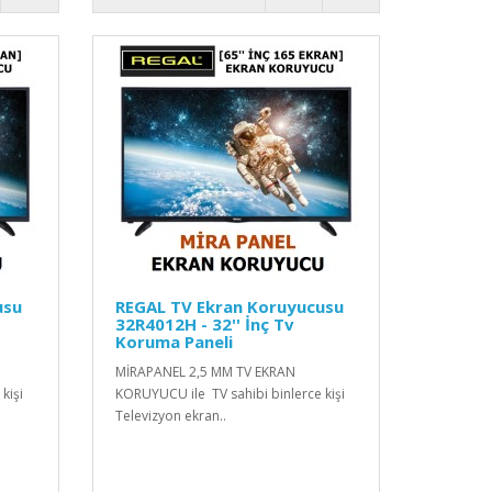
usu
REGAL TV Ekran Koruyucusu
32R4012H - 32'' İnç Tv
Koruma Paneli
MİRAPANEL 2,5 MM TV EKRAN
kişi
KORUYUCU ile TV sahibi binlerce kişi
Televizyon ekran..