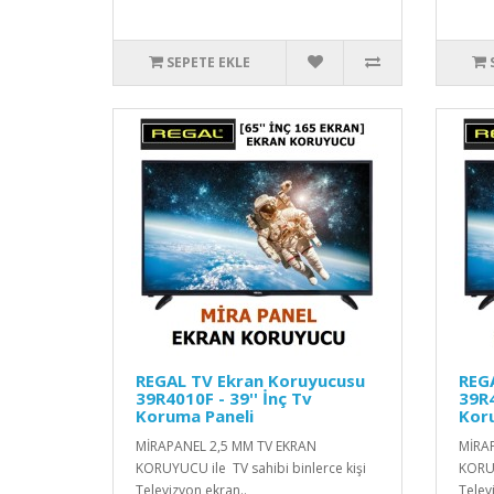
SEPETE EKLE
REGAL TV Ekran Koruyucusu
REG
39R4010F - 39'' İnç Tv
39R4
Koruma Paneli
Kor
MİRAPANEL 2,5 MM TV EKRAN
MİRA
KORUYUCU ile TV sahibi binlerce kişi
KORUY
Televizyon ekran..
Telev