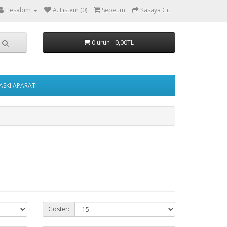
Hesabım
A. Listem (0)
Sepetim
Kasaya Git
0 ürün - 0,00TL
ASKI APARATI
Göster: