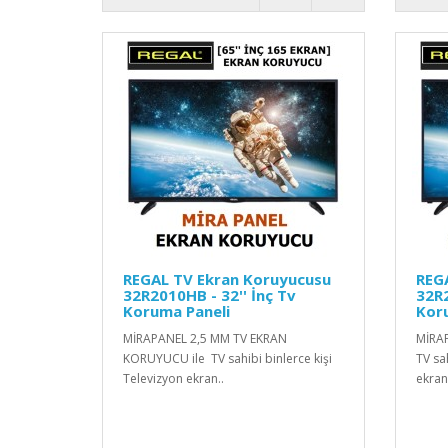
REGAL TV Ekran Koruyucusu
REG
32R2010HB - 32'' İnç Tv
32R2
Koruma Paneli
Kor
MİRAPANEL 2,5 MM TV EKRAN
MİRA
KORUYUCU ile TV sahibi binlerce kişi
TV sah
Televizyon ekran..
ekranl