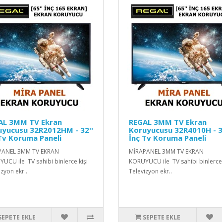
AL 3MM TV Ekran
REGAL 3MM TV Ekran
uyucusu 32R2012HM - 32''
Koruyucusu 32R4010H - 3
Tv Koruma Paneli
İnç Tv Koruma Paneli
PANEL 3MM TV EKRAN
MİRAPANEL 3MM TV EKRAN
UCU ile TV sahibi binlerce kişi
KORUYUCU ile TV sahibi binlerce 
izyon ekr..
Televizyon ekr..
SEPETE EKLE
SEPETE EKLE